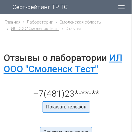
Серт-рейтинг ТР ТС
Гла
ме
Главная
Лаборатории
Смоленская область
ИЛ ООО "Смоленск Тест"
Отзывы
Отзывы о лаборатории
ИЛ
ООО "Смоленск Тест"
+7(481)23*-**-**
Показать телефон