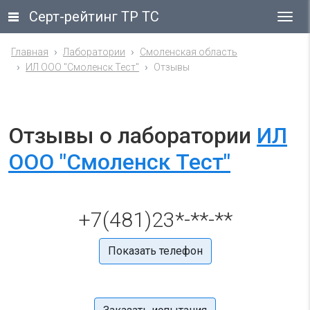
Серт-рейтинг ТР ТС
Гла
ме
Главная
Лаборатории
Смоленская область
ИЛ ООО "Смоленск Тест"
Отзывы
Отзывы о лаборатории
ИЛ
ООО "Смоленск Тест"
+7(481)23*-**-**
Показать телефон