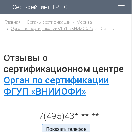
Серт-рейтинг ТР ТС
Гла
ме
Главная
Органы сертификации
Москва
Орган по сертификации ФГУП «ВНИИОФИ»
Отзывы
Отзывы о
сертификационном центре
Орган по сертификации
ФГУП «ВНИИОФИ»
+7(495)43*-**-**
Показать телефон