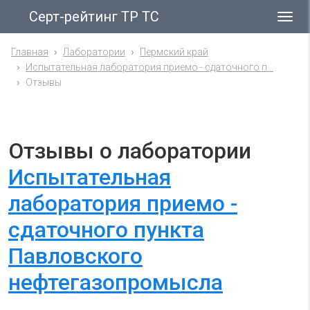
Серт-рейтинг ТР ТС
Гла
ме
Главная
Лаборатории
Пермский край
Испытательная лаборатория приемо - сдаточного п...
Отзывы
Отзывы о лаборатории
Испытательная
лаборатория приемо -
сдаточного пункта
Павловского
нефтегазопромысла