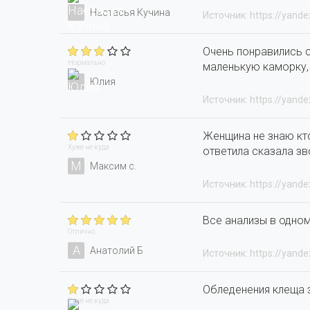
Настасья Кучина
Источник: https://yande
Очень понравились с
Нормально
маленькую каморку, 
Юлия
Источник: https://yande
Женщина не знаю кт
Хуже не куда
ответила сказала зво
М
Максим с.
Источник: https://yande
Все анализы в одно
Отлично
А
Анатолий Б
Источник: https://yande
Обледенения клеща 
Хуже не куда