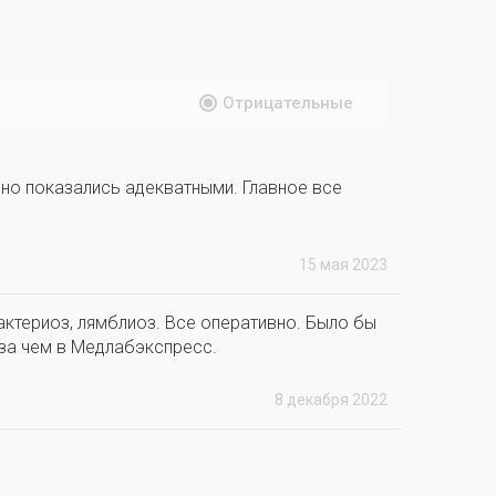
Отрицательные
, но показались адекватными. Главное все
15 мая 2023
актериоз, лямблиоз. Все оперативно. Было бы
аза чем в Медлабэкспресс.
8 декабря 2022