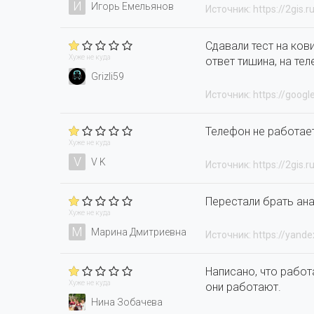
И
Игорь Емельянов
Источник: https://2gis.r
Сдавали тест на ков
Хуже не куда
ответ тишина, на те
Grizli59
Источник: https://googl
Телефон не работае
Хуже не куда
V
V K
Источник: https://2gis.r
Перестали брать ана
Хуже не куда
М
Марина Дмитриевна
Источник: https://yande
Написано, что работ
Хуже не куда
они работают.
Нина Зобачева