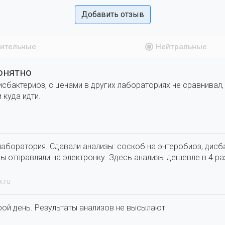
Добавить отзыв
ительные
Нейтральные
онятно
исбактериоз, с ценами в других лабораториях не сравнивал
и куда идти.
аборатория. Сдавали анализы: соскоб на энтеробиоз, дисб
ы отправляли на электронку. Здесь анализы дешевле в 4 р
x.ru
рой день. Результаты анализов не высылают