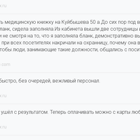
x.ru
ь медицинскую книжку на Куйбышева 50 а.До сих пор под в
ланк, сидела заполняла.Из кабинета вышли две сотрудницы и
 и не смотря на то, что я заполняла бланк, демонстративно
и при всех посетителях накричали на охранницу, почему она
чтобы люди, занимающие такие должности, общались с поси
e.com
быстро, без очередей, вежливый персонал.
x.ru
 ушёл с результатом. Теперь оплачивать можно с карты лю
x.ru