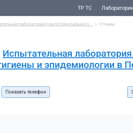
ТР ТС
Лаборатори
тельная лаборатория (центр) Центрального ...
Отзывы
и
Испытательная лаборатория 
гигиены и эпидемиологии в П
Показать телефон