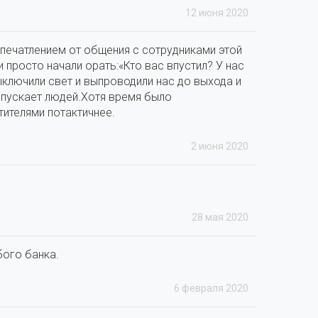
12 июня 2020
печатлением от общения с сотрудниками этой
 просто начали орать:«Кто вас впустил? У нас
 выключили свет и выпроводили нас до выхода и
 впускает людей.Хотя время было
тителями потактичнее.
2 июня 2020
28 мая 2020
бого банка.
6 февраля 2020