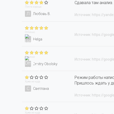
Сдавала там анализ
Почти хорошо
Л
Любовь В.
Источник: https://yande
Отлично
Источник: https://googl
Helga
Отлично
Источник: https://googl
Dmitry Obolsky
Режим работы написа
Хуже не куда
Пришлось ждать у дв
С
Светлана
Источник: https://googl
Хуже не куда