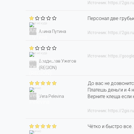
Источник: https://2gis.r
Персонал две грубые
Хуже не куда
Алина Путина
Источник: https://2gis.r
Хуже не куда
Источник: https://googl
Владислав Ужегов
(REGION)
До вас не дозвонитс
Отлично
Платешь деньги и 4 н
Верните клеща если 
Vera Pelevina
Источник: https://2gis.r
Чётко и быстро все.
Отлично