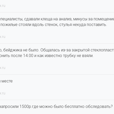
x.ru
пециалисты, сдавали клеща на анализ, минусы за помещени
пожилые стояли вдоль стенок, стулья некуда поставить.
x.ru
о, бейджика не было. Общалась из-за закрытой стеклоплас
нить после 14.00 и как известно трубку не взяли.
x.ru
м месте
x.ru
запросили 1500р.где можно было бесплатно обследовать?