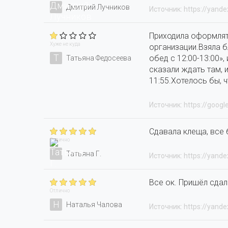
Дмитрий Лучников
Источник: https://yande
Приходила оформлят
Хуже не куда
организации.Взяла б
Т
обед с 12:00-13:00»,
Татьяна Федосеева
сказали ждать там, 
11:55.Хотелось бы, 
Источник: https://googl
Сдавала клеща, все 
Отлично
Татьяна Г.
Источник: https://yande
Все ок. Пришёл сдал
Отлично
Н
Наталья Чалова
Источник: https://yande