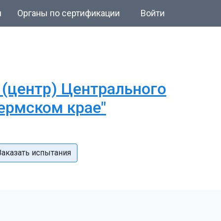
и
Органы по сертификации
Войти
(центр) Центрального
ермском крае"
Заказать испытания