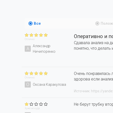
Все
Полож
Оперативно и п
Отлично
Сдавала анализ на д
Александр
А
понятно, что делать 
Ничипоренко
Очень понравилась л
Отлично
здорова если анализ
О
Оксана Каракулова
Источник: https://yande
Не берут трубку вто
Хуже не куда