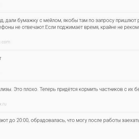
u
ид, дали бумажку с мейлом, якобы там по запросу пришлют р
лефоны не отвечают.Если поджимает время, крайне не реком
e.com
т
u
лизы. Это плохо. Теперь придётся кормить частников с их 
x.ru
ают до 20:00, обрадовалась, что могу после работы заехать