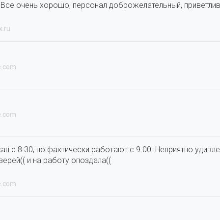
. Все очень хорошо, персонал доброжелательный, приветлив
x.ru
e.com
e.com
н с 8.30, но фактически работают с 9.00. Неприятно удивле
ерей(( и на работу опоздала((
e.com