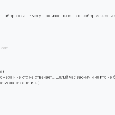
u
 лаборантки, не могут тактично выполнить забор мазков и 
u
e.com
я (
омера и не кто не отвечает… Целый час звоним и не кто не 
не можете ответить )
u