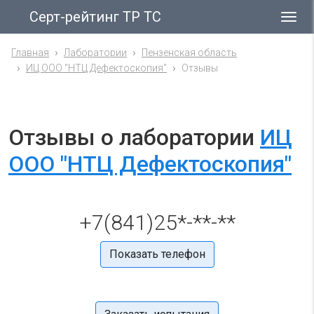
Серт-рейтинг ТР ТС
Гла
ме
Главная
Лаборатории
Пензенская область
ИЦ ООО "НТЦ Дефектоскопия"
Отзывы
Отзывы о лаборатории
ИЦ
ООО "НТЦ Дефектоскопия"
+7(841)25*-**-**
Показать телефон