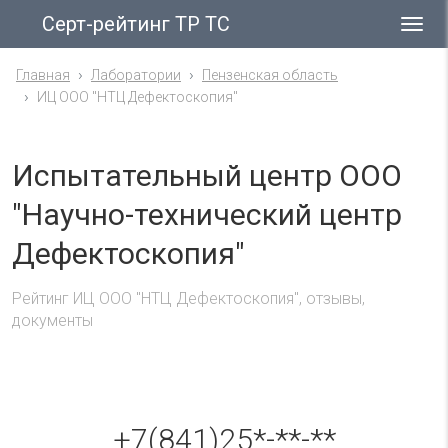
Серт-рейтинг ТР ТС
Гла
ме
Главная
Лаборатории
Пензенская область
ИЦ ООО "НТЦ Дефектоскопия"
Испытательный центр ООО
"Научно-технический центр
Дефектоскопия"
Рейтинг ИЦ ООО "НТЦ Дефектоскопия", отзывы,
документы
+7(841)25*-**-**