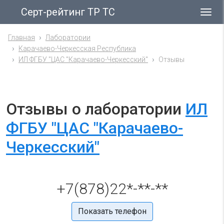
Серт-рейтинг ТР ТС
Гла
ме
Главная
Лаборатории
Карачаево-Черкесская Республика
ИЛ ФГБУ "ЦАС "Карачаево-Черкесский"
Отзывы
Отзывы о лаборатории
ИЛ
ФГБУ "ЦАС "Карачаево-
Черкесский"
+7(878)22*-**-**
Показать телефон