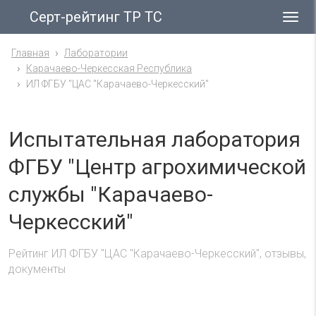
Серт-рейтинг ТР ТС
Гла
ме
Главная
Лаборатории
Карачаево-Черкесская Республика
ИЛ ФГБУ "ЦАС "Карачаево-Черкесский"
Испытательная лаборатория
ФГБУ "Центр агрохимической
службы "Карачаево-
Черкесский"
Рейтинг ИЛ ФГБУ "ЦАС "Карачаево-Черкесский", отзывы,
документы