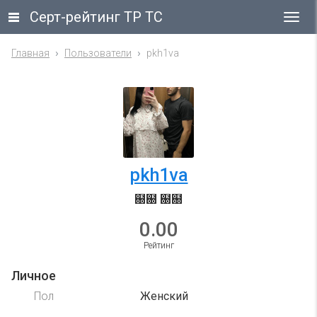
Серт-рейтинг ТР ТС
Гла
ме
Главная
Пользователи
pkh1va
pkh1va
฀฀ ฀฀
0.00
Рейтинг
Личное
Пол
Женский