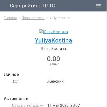
Серт-рейтинг ТР ТС
Гла
ме
Главная
Пользователи
YuliyaKostina
YuliyaKostina
Юлия Костина
0.00
Рейтинг
Личное
Пол
Женский
Активность
Дата регистрации
11 мая 2023, 20:07