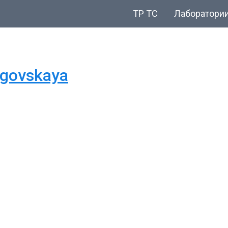
ТР ТС
Лаборатори
ogovskaya