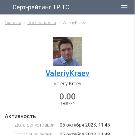
Серт-рейтинг ТР ТС
Гла
ме
Главная
Пользователи
ValeriyKraev
ValeriyKraev
Valeriy Кraev
0.00
Рейтинг
Активность
Дата регистрации
05 октября 2023, 11:45
Последний визит
05 октября 2023, 11:48