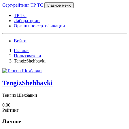
Серт-рейтинг ТР ТС
Главное меню
ТР ТС
Лаборатории
Органы по сертификации
Войти
Главная
Пользователи
TengizShehbavki
TengizShehbavki
Тенгиз Шехбавки
0.00
Рейтинг
Личное