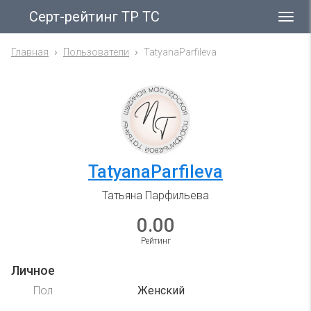
Серт-рейтинг ТР ТС
Гла
ме
Главная
Пользователи
TatyanaParfileva
TatyanaParfileva
Татьяна Парфильева
0.00
Рейтинг
Личное
Пол
Женский