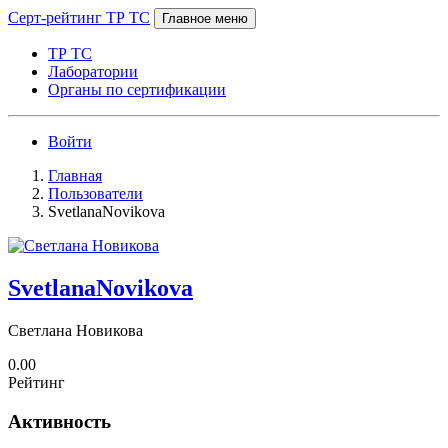
Серт-рейтинг ТР ТС
Главное меню
ТР ТС
Лаборатории
Органы по сертификации
Войти
Главная
Пользователи
SvetlanaNovikova
SvetlanaNovikova
Светлана Новикова
0.00
Рейтинг
Активность