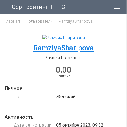
Серт-рейтинг ТР ТС
Гла
ме
Главная
Пользователи
RamziyaSharipova
RamziyaSharipova
Рамзия Шарипова
0.00
Рейтинг
Личное
Пол
Женский
Активность
Дата регистрации
05 октября 2023, 09:32