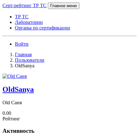
Серт-рейтинг ТР ТС
Главное меню
ТР ТС
Лаборатории
Органы по сертификации
Войти
Главная
Пользователи
OldSanya
OldSanya
Old Саня
0.00
Рейтинг
Активность