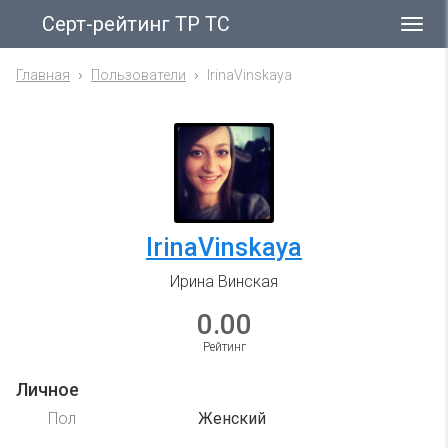
Серт-рейтинг ТР ТС
Гла
ме
Главная
Пользователи
IrinaVinskaya
IrinaVinskaya
Ирина Винская
0.00
Рейтинг
Личное
Пол
Женский