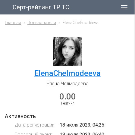
Серт-рейтинг ТР ТС
Гла
ме
Главная
Пользователи
ElenaChelmodeeva
ElenaChelmodeeva
Елена Челмодеева
0.00
Рейтинг
Активность
Дата регистрации
18 июля 2023, 04:25
Последний визит
18 июля 2023, 06:40