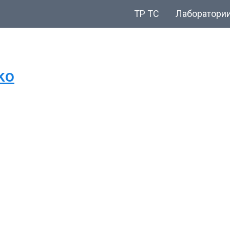
ТР ТС
Лаборатори
ko