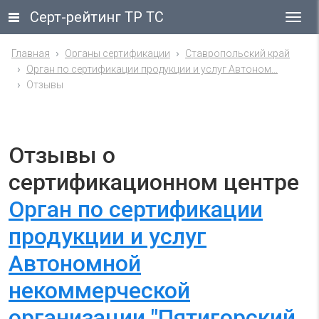
Серт-рейтинг ТР ТС
Гла
ме
Главная
Органы сертификации
Ставропольский край
Орган по сертификации продукции и услуг Автоном...
Отзывы
Отзывы о
сертификационном центре
Орган по сертификации
продукции и услуг
Автономной
некоммерческой
организации "Пятигорский