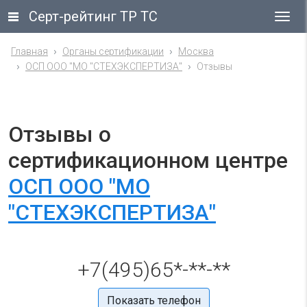
Серт-рейтинг ТР ТС
Гла
ме
Главная
Органы сертификации
Москва
ОСП ООО "МО "СТЕХЭКСПЕРТИЗА"
Отзывы
Отзывы о
сертификационном центре
ОСП ООО "МО
"СТЕХЭКСПЕРТИЗА"
+7(495)65*-**-**
Показать телефон