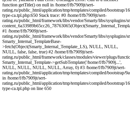
function getTitle() on null in /home/f/fb7909jt/sert-
rating.ru/public_html/application/tmp/templates/compiled/bootstrap
type-ca.tpl.php:650 Stack trace: #0 /home/f/fb7909jt/sert-
rating.ru/public_html/framework/libs/vendor/Smarty/libs/sysplugins/
content_6a33989b65cc26_78763065(Object(Smarty_Internal_Templ
#1 /home/f/fb7909jt/sert-
rating.ru/public_html/framework/libs/vendor/Smarty/libs/sysplugins/s
Smarty_Internal_TemplateBase-
>fetch(Object(Smarty_Internal_Template_LS), NULL, NULL,
NULL, false, false, true) #2 /home/f/fb7909jt/sert-
rating.ru/public_html/framework/classes/modules/viewer/plugs/funct
Smarty_Internal_Template->getSubTemplate('/home/f/fb7909j...',
NULL, NULL, NULL, NULL, Array, 0) #3 /home/f/fb7909jt/sert-
rating.ru/public_html/application/tmp/templates/compiled/bootstr
in /home/f/fb7909jt/sert-
rating.ru/public_html/application/tmp/templates/compiled/bootstrap
type-ca.tpl.php on line 650