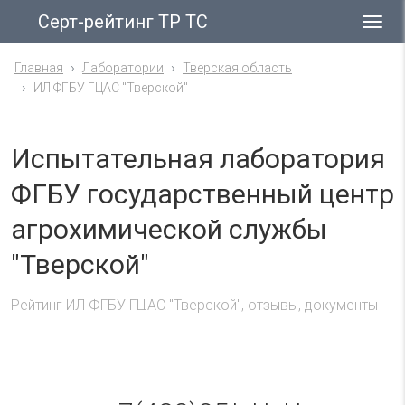
Серт-рейтинг ТР ТС
Гла
ме
Главная
Лаборатории
Тверская область
ИЛ ФГБУ ГЦАС "Тверской"
Испытательная лаборатория
ФГБУ государственный центр
агрохимической службы
"Тверской"
Рейтинг ИЛ ФГБУ ГЦАС "Тверской", отзывы, документы