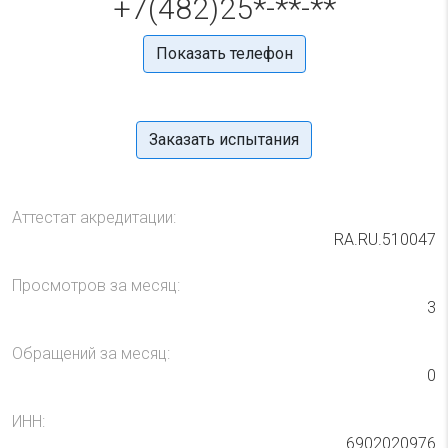
+7(482)25*-**-**
Показать телефон
Заказать испытания
Аттестат акредитации:
RA.RU.510047
Просмотров за месяц:
3
Обращений за месяц:
0
ИНН:
6902020976