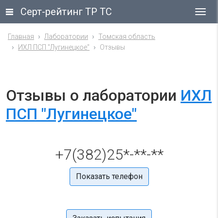
Серт-рейтинг ТР ТС
Гла
ме
Главная
Лаборатории
Томская область
ИХЛ ПСП "Лугинецкое"
Отзывы
Отзывы о лаборатории
ИХЛ
ПСП "Лугинецкое"
+7(382)25*-**-**
Показать телефон