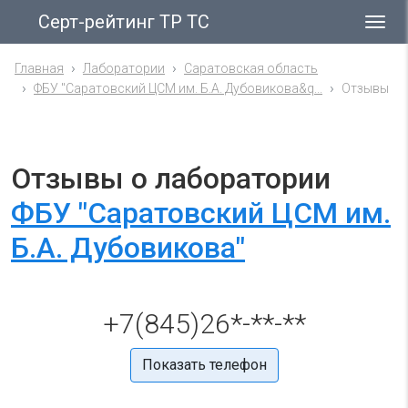
Серт-рейтинг ТР ТС
Гла
ме
Главная
Лаборатории
Саратовская область
ФБУ "Саратовский ЦСМ им. Б.А. Дубовикова&q...
Отзывы
Отзывы о лаборатории
ФБУ "Саратовский ЦСМ им.
Б.А. Дубовикова"
+7(845)26*-**-**
Показать телефон