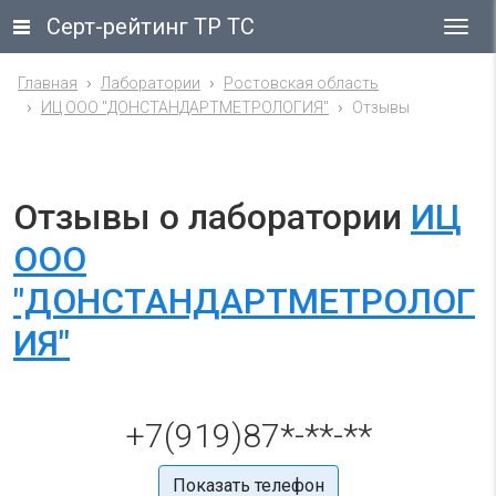
Серт-рейтинг ТР ТС
Гла
ме
Главная
Лаборатории
Ростовская область
ИЦ ООО "ДОНСТАНДАРТМЕТРОЛОГИЯ"
Отзывы
Отзывы о лаборатории
ИЦ
ООО
"ДОНСТАНДАРТМЕТРОЛОГ
ИЯ"
+7(919)87*-**-**
Показать телефон