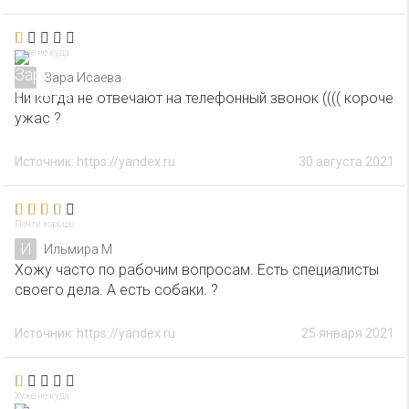
Хуже не куда
Зара Исаева
Ни когда не отвечают на телефонный звонок (((( короче
ужас ?
Источник: https://yandex.ru
30 августа 2021
Почти хорошо
И
Ильмира М
Хожу часто по рабочим вопросам. Есть специалисты
своего дела. А есть собаки. ?
Источник: https://yandex.ru
25 января 2021
Хуже не куда