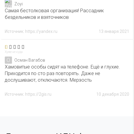
Zoyi
Самая бестолковая организация! Рассадник
бездельников и взяточников
Источник: https://yandex.ru
13 января 2021
Хуже не куда
О
Осман Вагабов
Хамовитые особы сидят на телефоне. Ещё и глухие.
Приходится по сто раз повторять. Даже не
дослушивают, отключаются. Мерзость
Источник: https://2gis.ru
10 декабря 2020