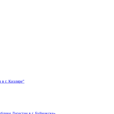
в г. Кизляре"
лике Дагестан в г. Буйнакске»