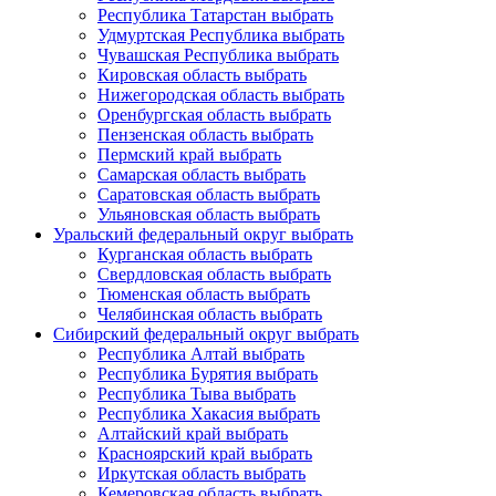
Республика Татарстан
выбрать
Удмуртская Республика
выбрать
Чувашская Республика
выбрать
Кировская область
выбрать
Нижегородская область
выбрать
Оренбургская область
выбрать
Пензенская область
выбрать
Пермский край
выбрать
Самарская область
выбрать
Саратовская область
выбрать
Ульяновская область
выбрать
Уральский федеральный округ
выбрать
Курганская область
выбрать
Свердловская область
выбрать
Тюменская область
выбрать
Челябинская область
выбрать
Сибирский федеральный округ
выбрать
Республика Алтай
выбрать
Республика Бурятия
выбрать
Республика Тыва
выбрать
Республика Хакасия
выбрать
Алтайский край
выбрать
Красноярский край
выбрать
Иркутская область
выбрать
Кемеровская область
выбрать