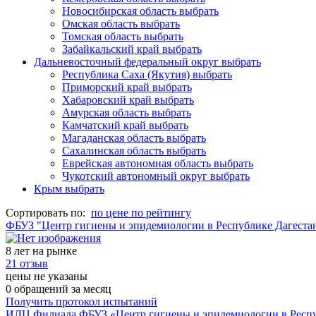
Новосибирская область
выбрать
Омская область
выбрать
Томская область
выбрать
Забайкальский край
выбрать
Дальневосточный федеральный округ
выбрать
Республика Саха (Якутия)
выбрать
Приморский край
выбрать
Хабаровский край
выбрать
Амурская область
выбрать
Камчатский край
выбрать
Магаданская область
выбрать
Сахалинская область
выбрать
Еврейская автономная область
выбрать
Чукотский автономный округ
выбрать
Крым
выбрать
Сортировать по:
по цене
по рейтингу
ФБУЗ "Центр гигиены и эпидемиологии в Республике Дагестан 
8 лет на рынке
21 отзыв
цены не указаны
0 обращений за месяц
Получить протокол испытаний
ИЛЦ Филиала ФБУЗ «Центр гигиены и эпидемиологии в Респуб