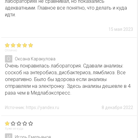
лабораториях не сравнивал, но показались
адекватными. Главное все понятно, что делать и куда
идти.
15 мая 2023
Отлично
О
Оксана Каракулова
Очень понравилась лаборатория. Сдавали анализы:
соскоб на энтеробиоз, дисбактериоз, лямблиоз. Все
оперативно. Было бы здорова если анализы
отправляли на электронку. Здесь анализы дешевле в 4
раза чем в Медлабэкспресс.
Источник: https://yandex.ru
8 декабря 2022
Хуже не куда
И
Игорь Емельянов