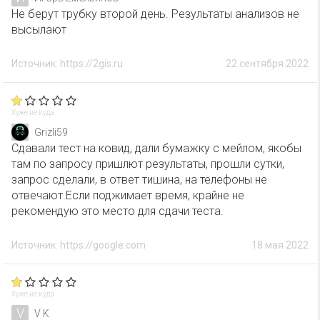
Не берут трубку второй день. Результаты анализов не
высылают
Источник: https://2gis.ru
22 сентября 2022
Хуже не куда
Grizli59
Сдавали тест на ковид, дали бумажку с мейлом, якобы
там по запросу пришлют результаты, прошли сутки,
запрос сделали, в ответ тишина, на телефоны не
отвечают.Если поджимает время, крайне не
рекомендую это место для сдачи теста.
Источник: https://google.com
18 мая 2022
Хуже не куда
V
V K