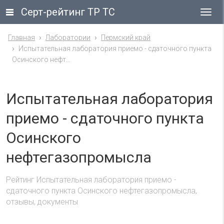
Серт-рейтинг ТР ТС
Гла
ме
Главная
Лаборатории
Пермский край
Испытательная лаборатория приемо - сдаточного пункта
Осинского нефт...
Испытательная лаборатория
приемо - сдаточного пункта
Осинского
нефтегазопромысла
Рейтинг Испытательная лаборатория приемо -
сдаточного пункта Осинского нефтегазопромысла,
отзывы, документы