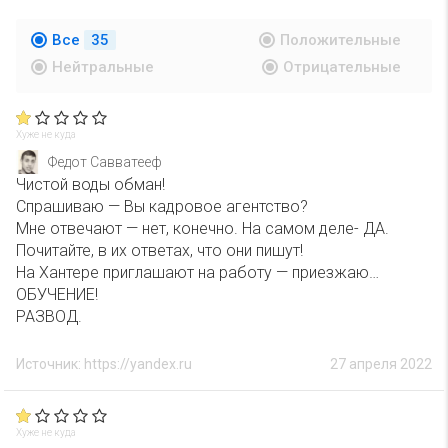
Все
35
Положительные
Нейтральные
Отрицательные
Хуже не куда
Федот Савватееф
Чистой воды обман!
Спрашиваю — Вы кадровое агентство?
Мне отвечают — нет, конечно. На самом деле- ДА.
Почитайте, в их ответах, что они пишут!
На Хантере приглашают на работу — приезжаю…
ОБУЧЕНИЕ!
РАЗВОД.
Источник: https://yandex.ru
27 апреля 2022
Хуже не куда