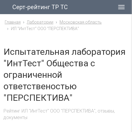
Серт-рейтинг ТР ТС
Гла
ме
Главная
Лаборатории
Московская область
ИЛ "ИнтТест" ООО "ПЕРСПЕКТИВА"
Испытательная лаборатория
"ИнтТест" Общества с
ограниченной
ответственостью
"ПЕРСПЕКТИВА"
Рейтинг ИЛ "ИнтТест" ООО "ПЕРСПЕКТИВА", отзывы,
документы