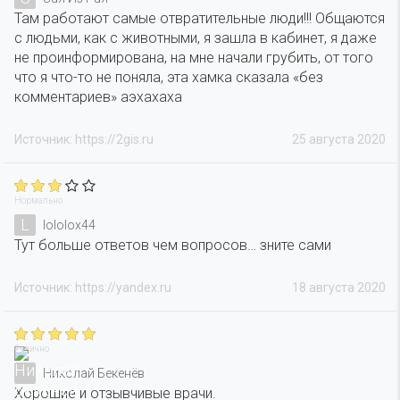
Там работают самые отвратительные люди!!! Общаются
с людьми, как с животными, я зашла в кабинет, я даже
не проинформирована, на мне начали грубить, от того
что я что-то не поняла, эта хамка сказала «без
комментариев» аэхахаха
Источник: https://2gis.ru
25 августа 2020
Нормально
L
lololox44
Тут больше ответов чем вопросов… зните сами
Источник: https://yandex.ru
18 августа 2020
Отлично
Николай Бекенёв
Хорошие и отзывчивые врачи.