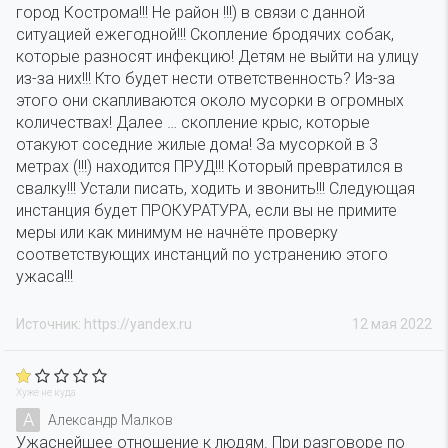
город Кострома!!! Не район !!!) в связи с данной
ситуацией ежегодной!!! Скопление бродячих собак,
которые разносят инфекцию! Детям не выйти на улицу
из-за них!!! Кто будет нести ответственность? Из-за
этого они скапливаются около мусорки в огромных
количествах! Далее … скопление крыс, которые
отакуют соседние жилые дома! За мусоркой в 3
метрах (!!!) находится ПРУД!!! Который превратился в
свалку!!! Устали писать, ходить и звонить!!! Следующая
инстанция будет ПРОКУРАТУРА, если вы не примите
меры или как минимум не начнёте проверку
соответствующих инстанций по устранению этого
ужаса!!!
Источник: https://yandex.ru
12 мая 2022
Хуже не куда
А
Александр Малков
Ужаснейшее отношение к людям. При разговоре по