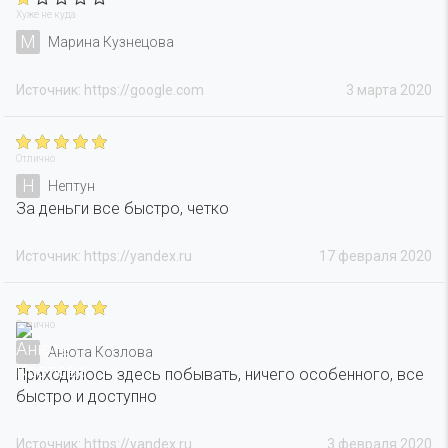
Хуже не куда
М
Марина Кузнецова
Источник: https://google.com
3 марта 2020
Отлично
Н
Нептун
За деньги все быстро, четко
Источник: https://yandex.ru
17 февраля 2020
Отлично
Анюта Козлова
Приходилось здесь побывать, ничего особенного, все
быстро и доступно
Источник: https://yandex.ru
3 февраля 2020