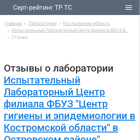
Серт-рейтинг ТР ТС
Гла
ме
Главная
Лаборатории
Костромская область
Испытательный Лабораторный Центр филиала ФБУЗ &...
Отзывы
Отзывы о лаборатории
Испытательный
Лабораторный Центр
филиала ФБУЗ "Центр
гигиены и эпидемиологии в
Костромской области" в
Островском районе"