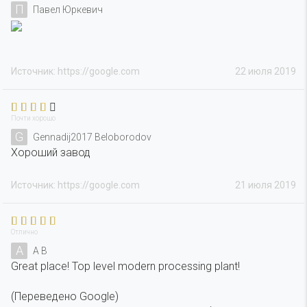
П
Павел Юркевич
Источник: https://google.com
22 июля 2019
Почти хорошо
G
Gennadij2017 Beloborodov
Хороший завод
Источник: https://google.com
21 июля 2019
Отлично
A
A B
Great place! Top level modern processing plant!
(Переведено Google)