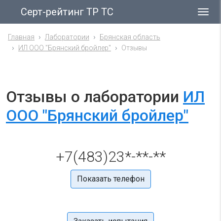
Серт-рейтинг ТР ТС
Гла
ме
Главная
Лаборатории
Брянская область
ИЛ ООО "Брянский бройлер"
Отзывы
Отзывы о лаборатории
ИЛ
ООО "Брянский бройлер"
+7(483)23*-**-**
Показать телефон