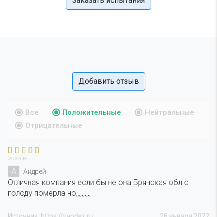
Заказать испытания
Добавить отзыв
Все
Положительные
Нейтральные
Отрицательные
Отлично
А
Андрей
Отличная компания если бы не она Брянская обл с
голоду померла но,,,,,,,,,,
Источник: https://yandex.ru
28 января 2022