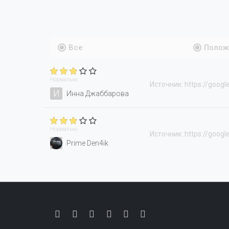
Все
Полож
Нормально
Источник: https://googl
И
Инна Джаббарова
Нормально
Источник: https://googl
Prime Den4ik