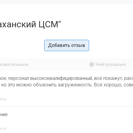
аханский ЦСМ"
Добавить отзыв
ложительные
Нейтральные
ое, персонал высококвалифицированный, всё покажут, расс
 но это можно объяснить загруженность. Всё хорошо, сов
x.ru
ние.
x.ru