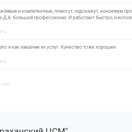
жливые и компетентные, помогут, подскажут, консилиум про
в Д.А. большой профессионал. И работают быстро, и испол
x.ru
 это я как заказчик их услуг. Качество тоже хорошее.
x.ru
e.com
раханский ЦСМ"