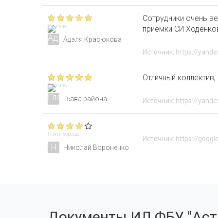
Сотрудники очень ве
Отлично
приемки СИ Ходенко
Адэля Красюкова
Источник: https://yande
Отличный коллектив,
Отлично
Глава района.
Источник: https://yande
Почти хорошо
Источник: https://googl
Н
Николай Вороненко
Документы ИЛ ФБУ "Аст