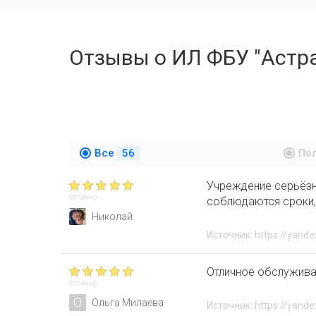
Отзывы о ИЛ ФБУ "Астр
Все
56
По
Учреждение серьёзн
Отлично
соблюдаются сроки,
Николай
Источник: https://yande
Отличное обслужива
Отлично
О
Ольга Милаева
Источник: https://yande