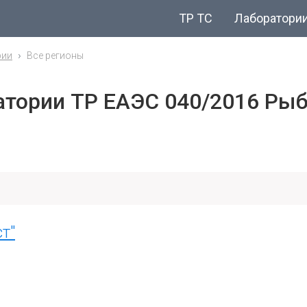
ТР ТС
Лаборатори
рии
Все регионы
тории ТР ЕАЭС 040/2016 Рыб
т"