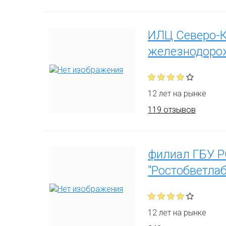
ИЛЦ Северо-К
железнодорож
12 лет на рынке
119 отзывов
филиал ГБУ Р
"Ростобветла
12 лет на рынке