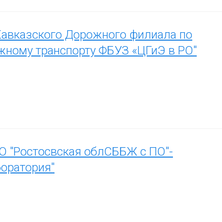
авказского Дорожного филиала по
ному транспорту ФБУЗ «ЦГиЭ в РО"
О "Ростосвская облСББЖ с ПО"-
боратория"