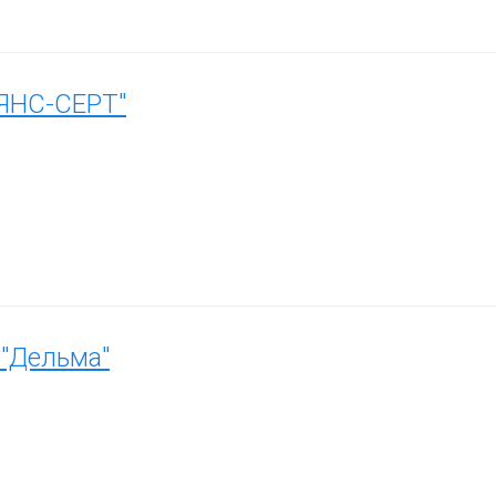
ЯНС-СЕРТ"
"Дельма"