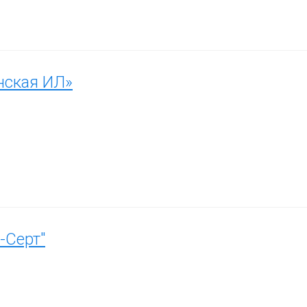
нская ИЛ»
-Серт"