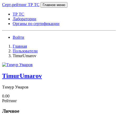
Серт-рейтинг ТР ТС
Главное меню
ТР ТС
Лаборатории
Органы по сертификации
Войти
Главная
Пользователи
TimurUmarov
TimurUmarov
Тимур Умаров
0.00
Рейтинг
Личное