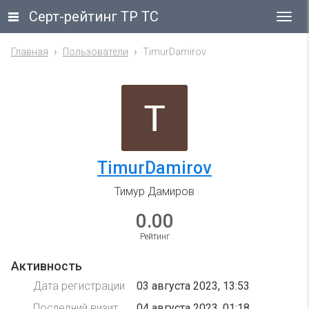
Серт-рейтинг ТР ТС
Гла
ме
Главная
Пользователи
TimurDamirov
TimurDamirov
Тимур Дамиров
0.00
Рейтинг
Активность
Дата регистрации
03 августа 2023, 13:53
Последний визит
04 августа 2023, 01:18