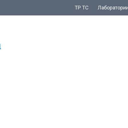
ТР ТС
Лаборатори
a