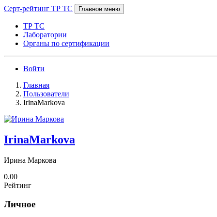
Серт-рейтинг ТР ТС
Главное меню
ТР ТС
Лаборатории
Органы по сертификации
Войти
Главная
Пользователи
IrinaMarkova
IrinaMarkova
Ирина Маркова
0.00
Рейтинг
Личное