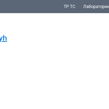
ТР ТС
Лаборатори
yh