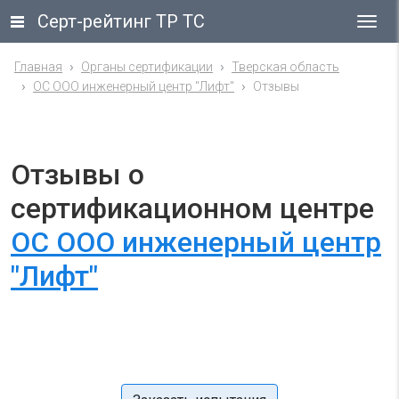
Серт-рейтинг ТР ТС
Гла
ме
Главная
Органы сертификации
Тверская область
ОС ООО инженерный центр "Лифт"
Отзывы
Отзывы о
сертификационном центре
ОС ООО инженерный центр
"Лифт"