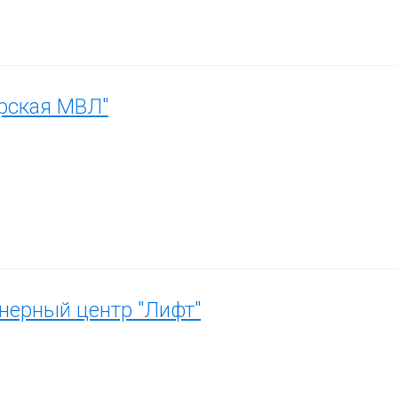
рская МВЛ"
ерный центр "Лифт"