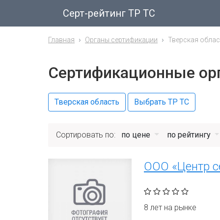
Серт-рейтинг ТР ТС
Главная
Органы сертификации
Тверская облас
Сертификационные орг
Тверская область
Выбрать ТР ТС
Сортировать по:
по цене
по рейтингу
ООО «Центр с
8 лет на рынке