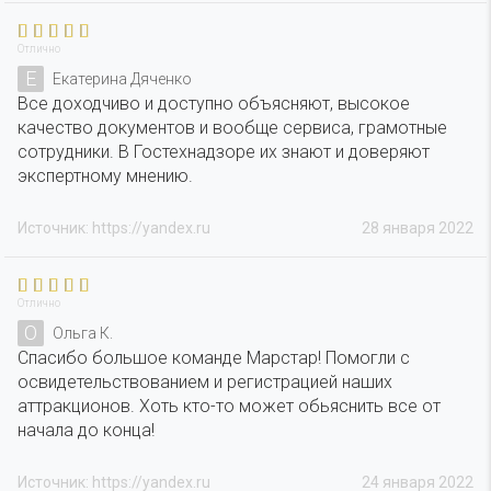
Отлично
Е
Екатерина Дяченко
Все доходчиво и доступно объясняют, высокое
качество документов и вообще сервиса, грамотные
сотрудники. В Гостехнадзоре их знают и доверяют
экспертному мнению.
Источник: https://yandex.ru
28 января 2022
Отлично
О
Ольга К.
Спасибо большое команде Марстар! Помогли с
освидетельствованием и регистрацией наших
аттракционов. Хоть кто-то может обьяснить все от
начала до конца!
Источник: https://yandex.ru
24 января 2022