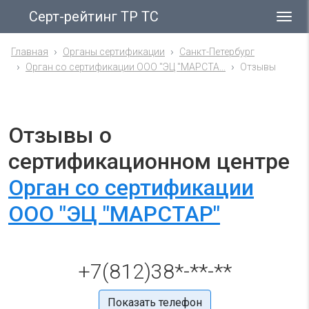
Серт-рейтинг ТР ТС
Гла
ме
Главная
Органы сертификации
Санкт-Петербург
Орган со сертификации ООО "ЭЦ "МАРСТА...
Отзывы
Отзывы о
сертификационном центре
Орган со сертификации
ООО "ЭЦ "МАРСТАР"
+7(812)38*-**-**
Показать телефон