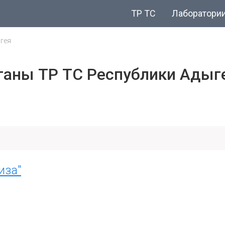
ТР ТС
Лаборатори
гея
ганы ТР ТС Республики Адыг
иза"