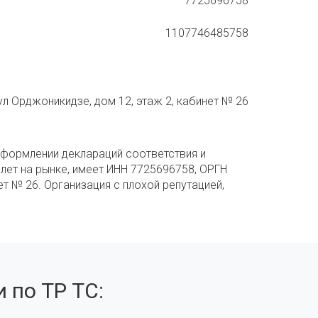
7725696758
1107746485758
ул Орджоникидзе, дом 12, этаж 2, кабинет № 26
оформлении деклараций соответствия и
 лет на рынке, имеет ИНН 7725696758, ОРГН
ет № 26. Организация с плохой репутацией,
 по ТР ТС: