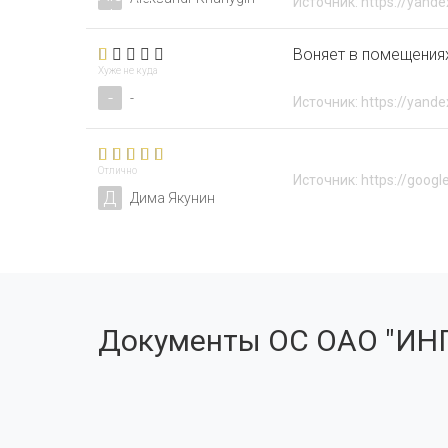
Источник: https://yande
Воняет в помещения
Хуже не куда
-
-
Источник: https://yande
Отлично
Источник: https://googl
Д
Дима Якунин
Документы ОС ОАО "ИН