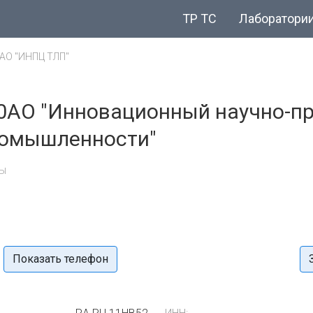
ТР ТС
Лаборатори
АО "ИНПЦ ТЛП"
 0АО "Инновационный научно-п
промышленности"
ты
Показать телефон