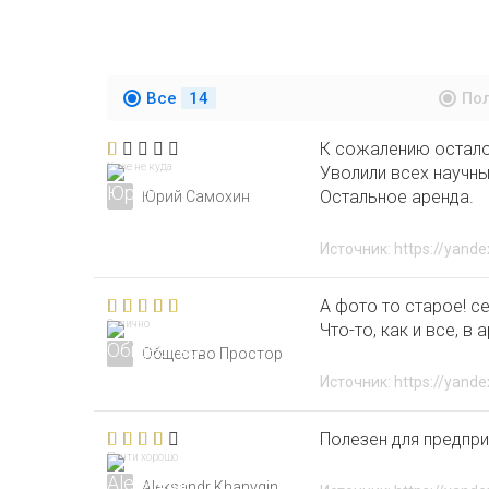
Все
14
По
К сожалению осталос
Хуже не куда
Уволили всех научны
Остальное аренда.
Юрий Самохин
Источник: https://yande
А фото то старое! с
Отлично
Что-то, как и все, 
Общество Простор
Источник: https://yande
Полезен для предпр
Почти хорошо
Aleksandr Khanygin