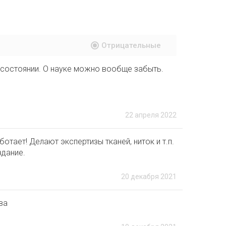
Отрицательные
 состоянии. О науке можно вообще забыть.
22 апреля 2022
отает! Делают экспертизы тканей, ниток и т.п.
здание.
20 декабря 2021
ва