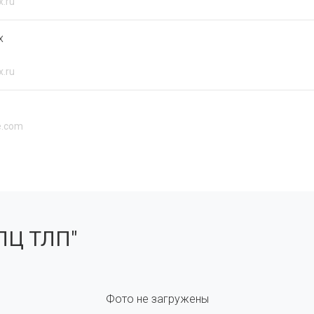
x.ru
х
x.ru
e.com
ПЦ ТЛП"
Фото не загружены