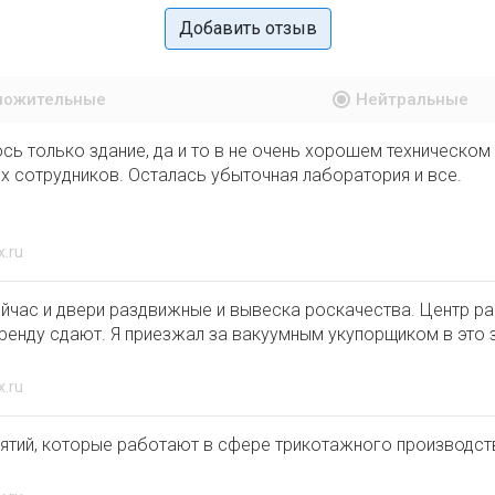
Добавить отзыв
ложительные
Нейтральные
ь только здание, да и то в не очень хорошем техническом
х сотрудников. Осталась убыточная лаборатория и все.
x.ru
ейчас и двери раздвижные и вывеска роскачества. Центр раб
в аренду сдают. Я приезжал за вакуумным укупорщиком в это 
x.ru
иятий, которые работают в сфере трикотажного производст