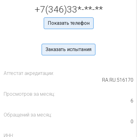
+7(346)33*-**-**
Показать телефон
Заказать испытания
Аттестат акредитации:
RA.RU.516170
Просмотров за месяц:
6
Обращений за месяц:
0
ИНН: