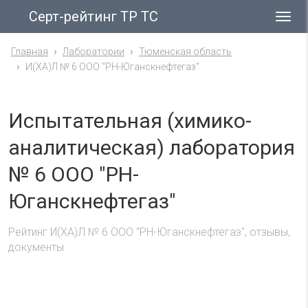
Серт-рейтинг ТР ТС
Гла
ме
Главная
Лаборатории
Тюменская область
И(ХА)Л № 6 ООО "РН-Юганскнефтегаз"
Испытательная (химико-
аналитическая) лаборатория
№ 6 ООО "РН-
Юганскнефтегаз"
Рейтинг И(ХА)Л № 6 ООО "РН-Юганскнефтегаз", отзывы,
документы