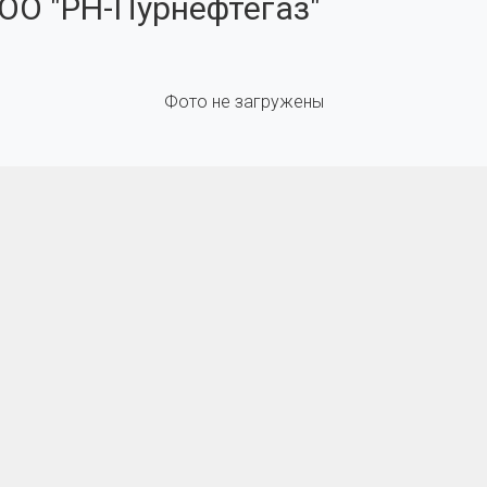
ОО "РН-Пурнефтегаз"
Фото не загружены