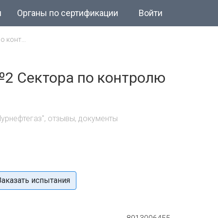
и
Органы по сертификации
Войти
 конт...
№2 Сектора по контролю
урнефтегаз", отзывы, документы
Заказать испытания