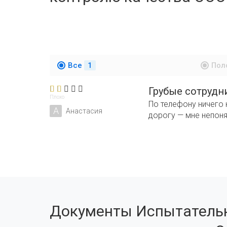
Все
1
Пол
Грубые сотрудн
Плохо
По телефону ничего 
А
Анастасия
дорогу — мне непон
Документы Испытательн