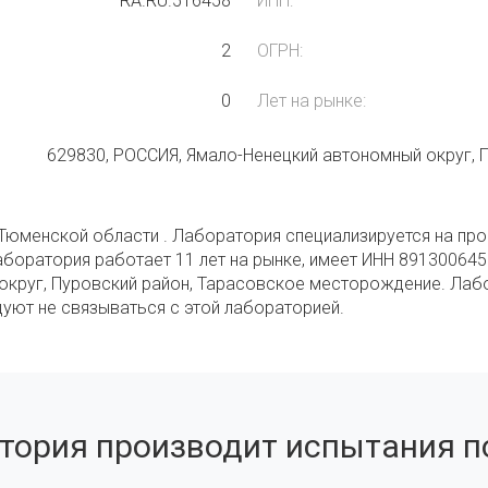
RA.RU.516458
ИНН:
2
ОГРН:
0
Лет на рынке:
629830, РОССИЯ, Ямало-Ненецкий автономный округ,
Тюменской области . Лаборатория специализируется на про
аборатория работает 11 лет на рынке, имеет ИНН 891300645
округ, Пуровский район, Тарасовское месторождение. Лабо
дуют не связываться с этой лабораторией.
тория производит испытания по